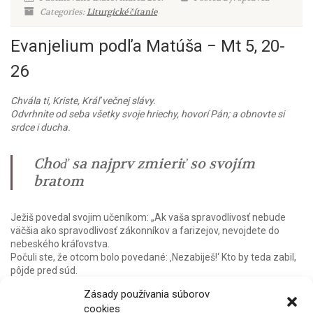
Categories:
Liturgické čítanie
Evanjelium podľa Matúša − Mt 5, 20-
26
Chvála ti, Kriste, Kráľ večnej slávy.
Odvrhnite od seba všetky svoje hriechy, hovorí Pán; a obnovte si
srdce i ducha.
Choď sa najprv zmieriť so svojím
bratom
Ježiš povedal svojim učeníkom: „Ak vaša spravodlivosť nebude
väčšia ako spravodlivosť zákonníkov a farizejov, nevojdete do
nebeského kráľovstva.
Počuli ste, že otcom bolo povedané: ‚Nezabiješ!‘ Kto by teda zabil,
pôjde pred súd.
No ja vám hovorím: Pred súd pôjde každý, kto sa na svojho brata
Zásady používania súborov
hnevá. Kto svojmu bratovi povie: ‚Hlupák,‘ pôjde pred veľradu. A kto
cookies
mu povie: ‚Ty bohapustý blázon,‘ pôjde do pekelného ohňa.