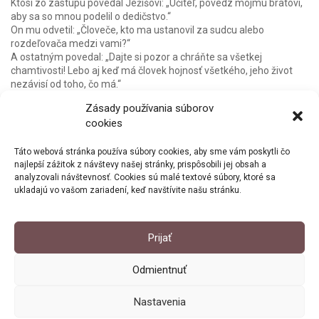
Ktosi zo zástupu povedal Ježišovi: „Učiteľ, povedz môjmu bratovi,
aby sa so mnou podelil o dedičstvo.“
On mu odvetil: „Človeče, kto ma ustanovil za sudcu alebo
rozdeľovača medzi vami?“
A ostatným povedal: „Dajte si pozor a chráňte sa všetkej
chamtivosti! Lebo aj keď má človek hojnosť všetkého, jeho život
nezávisí od toho, čo má.“
A povedal im aj podobenstvo: „Istému boháčovi prinieslo pole
Zásady používania súborov
veľkú úrodu. Premýšľal a hovoril si: ‚Čo budem robiť? Veď nemám
cookies
kde uložiť svoju úrodu.‘ Potom si povedal: ‚Toto urobím: Zrúcam
svoje sýpky a postavím väčšie a tam uložím všetko obilie i ostatný
svoj majetok. Potom si poviem: Duša, máš veľké zásoby na mnohé
Táto webová stránka používa súbory cookies, aby sme vám poskytli čo
roky. Odpočívaj, jedz, pi a veselo hoduj!‘
najlepší zážitok z návštevy našej stránky, prispôsobili jej obsah a
analyzovali návštevnosť. Cookies sú malé textové súbory, ktoré sa
Ale Boh mu povedal: ‚Blázon! Ešte tejto noci požiadajú od teba tvoj
ukladajú vo vašom zariadení, keď navštívite našu stránku.
život a čo si si nahonobil, čie bude?‘
Tak je to s tým, kto si hromadí poklady, a pred Bohom nie je
bohatý.“
Prijať
Odmientnuť
© 2026 ChcemSaModlit.sk. Všetky práva vyhradené.
Nastavenia