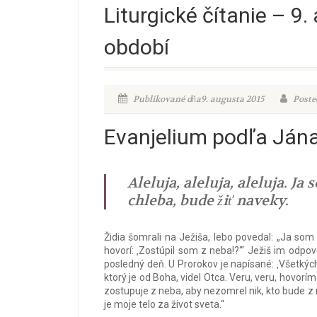
Liturgické čítanie – 
období
Publikované dňa9. augusta 2015
Poste
Evanjelium podľa Jána
Aleluja, aleluja, aleluja. Ja
chleba, bude žiť naveky.
Židia šomrali na Ježiša, lebo povedal: „Ja som 
hovorí: ‚Zostúpil som z neba!?‘“ Ježiš im odpo
posledný deň. U Prorokov je napísané: ‚Všetkých 
ktorý je od Boha, videl Otca. Veru, veru, hovorím
zostupuje z neba, aby nezomrel nik, kto bude z ne
je moje telo za život sveta.“