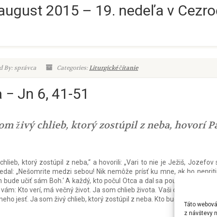
9. august 2015 – 19. nedeľa v Cez
d By: správca
Categories:
Liturgické čítanie
 − Jn 6, 41-51
 som živý chlieb, ktorý zostúpil z neba, hovorí P
chlieb, ktorý zostúpil z neba,“ a hovorili: „Vari to nie je Ježiš, Joz
vedal: „Nešomrite medzi sebou! Nik nemôže prísť ku mne, ak ho nepriti
bude učiť sám Boh.‘ A každý, kto počul Otca a dal sa poučiť, prichádza 
 vám: Kto verí, má večný život. Ja som chlieb života. Vaši otcovia jedli n
ho jesť. Ja som živý chlieb, ktorý zostúpil z neba. Kto bude jesť z tohot
Táto webová 
z návštevy n