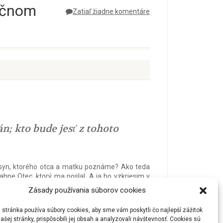
ročnom
Zatiaľ žiadne komentáre
án; kto bude jesť z tohoto
efov syn, ktorého otca a matku poznáme? Ako teda
ahne Otec, ktorý ma poslal. A ja ho vzkriesim v
ku mne. Nie že by bol niekto videl Otca; iba ten,
Zásady používania súborov cookies
a púšti mannu a pomreli. Toto je ten chlieb, ktorý
o chleba, bude žiť naveky. A chlieb, ktorý ja dám,
stránka používa súbory cookies, aby sme vám poskytli čo najlepší zážitok
ašej stránky, prispôsobili jej obsah a analyzovali návštevnosť. Cookies sú