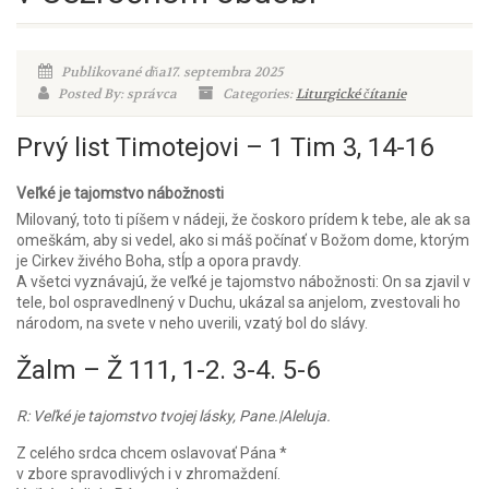
Publikované dňa17. septembra 2025
Posted By: správca
Categories:
Liturgické čítanie
Prvý list Timotejovi – 1 Tim 3, 14-16
Veľké je tajomstvo nábožnosti
Milovaný, toto ti píšem v nádeji, že čoskoro prídem k tebe, ale ak sa
omeškám, aby si vedel, ako si máš počínať v Božom dome, ktorým
je Cirkev živého Boha, stĺp a opora pravdy.
A všetci vyznávajú, že veľké je tajomstvo nábožnosti: On sa zjavil v
tele, bol ospravedlnený v Duchu, ukázal sa anjelom, zvestovali ho
národom, na svete v neho uverili, vzatý bol do slávy.
Žalm – Ž 111, 1-2. 3-4. 5-6
R: Veľké je tajomstvo tvojej lásky, Pane.|Aleluja.
Z celého srdca chcem oslavovať Pána *
v zbore spravodlivých i v zhromaždení.