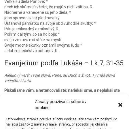
Veľké sú diela Pánove; *
nech ich skúmajú všetci, čo majú v nich záľubu. R.
Nádherné a vznešené sú jeho diela, *
jeho spravodlivosť platí naveky.
Ustanovil pamiatku na svoje obdivuhodné skutky; *
Pán je milosrdný a milostivý. R.
Pokrm dal tým, čo sa ho boja; *
svoju zmluvu má stále na mysli.
Svoje mocné skutky oznámil svojmu ľudu *
a dal im dedičstvo pohanov. R.
Evanjelium podľa Lukáša – Lk 7, 31-35
Alelujový verš: Tvoje slová, Pane, sú Duch a život. Ty máš slová
večného života.
Pískali sme vám, a netancovali ste; nariekali sme, a neplakali ste
Ježiš povedal zástupom: „Komuže prirovnám ľudí tohto
Zásady používania súborov
pokolenia? Komu sú podobní?
cookies
Podobajú sa deťom, čo vysedávajú na námestí a pokrikujú jedno
na druhé: ‚Pískali sme vám, a netancovali ste; nariekali sme, a
neplakali ste.‘
Táto webová stránka používa súbory cookies, aby sme vám poskytli čo
Prišiel Ján Krstiteľ, nejedol chlieb a nepil víno, a hovoríte: ‚Je
najlepší zážitok z návštevy našej stránky, prispôsobili jej obsah a